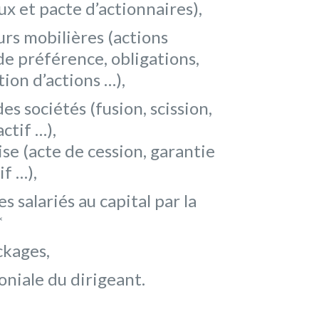
x et pacte d’actionnaires),
urs mobilières (actions
de préférence, obligations,
ion d’actions …),
es sociétés (fusion, scission,
ctif …),
se (acte de cession, garantie
if …),
 salariés au capital par la
*
kages,
oniale du dirigeant.