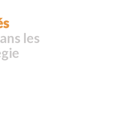
és
ans les
égie