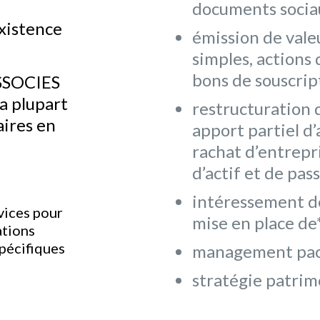
documents sociau
existence
émission de vale
simples, actions 
bons de souscript
SSOCIES
la plupart
restructuration d
aires en
apport partiel d’a
rachat d’entrepri
d’actif et de pass
intéressement des
rvices pour
mise en place de
ations
pécifiques
management pac
stratégie patrim