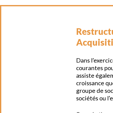
Restruct
Acquisit
Dans l’exercic
courantes pour
assiste égale
croissance que
groupe de soci
sociétés ou l’