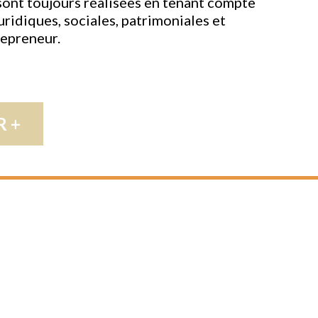
sont toujours réalisées en tenant compte
uridiques, sociales, patrimoniales et
repreneur.
R +