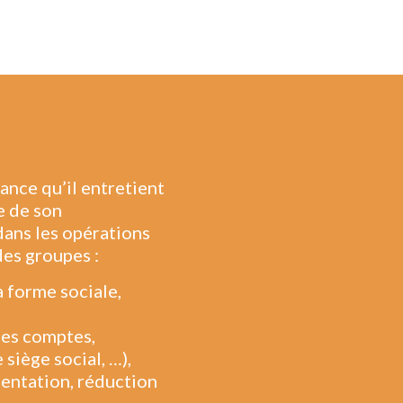
iance qu’il entretient
e de son
dans les opérations
des groupes :
a forme sociale,
des comptes,
siège social, …),
mentation, réduction