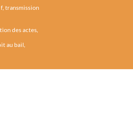
if, transmission
,
ion des actes,
t au bail,